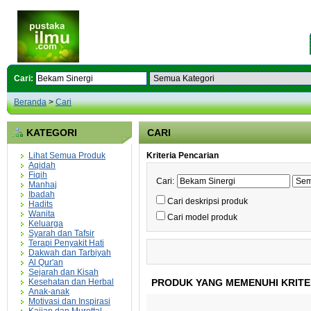
Cari:
Beranda
>
Cari
KATEGORI
CARI
Lihat Semua Produk
Kriteria Pencarian
Aqidah
Fiqih
Cari:
Manhaj
Ibadah
Cari deskripsi produk
Hadits
Wanita
Cari model produk
Keluarga
Syarah dan Tafsir
Terapi Penyakit Hati
Dakwah dan Tarbiyah
Al Qur'an
Sejarah dan Kisah
Kesehatan dan Herbal
PRODUK YANG MEMENUHI KRITE
Anak-anak
Motivasi dan Inspirasi