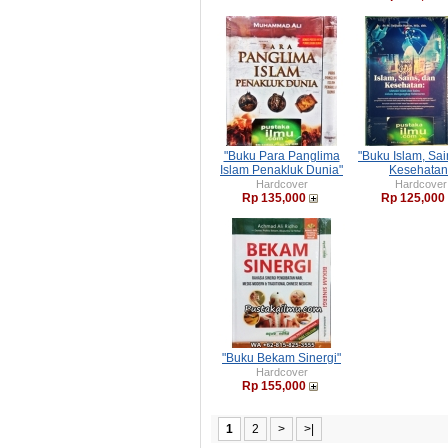
"Buku Para Panglima
"Buku Islam, Sa
Islam Penakluk Dunia"
Kesehatan
Hardcover
Hardcover
Rp 135,000
Rp 125,000
"Buku Bekam Sinergi"
Hardcover
Rp 155,000
1
2
>
>|