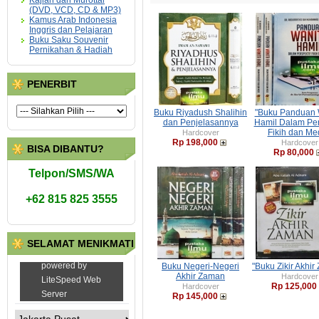
Kajian dan Murottal
(DVD, VCD, CD & MP3)
Kamus Arab Indonesia
Inggris dan Pelajaran
Buku Saku Souvenir
Pernikahan & Hadiah
PENERBIT
Buku Riyadush Shalihin
"Buku Panduan 
dan Penjelasannya
Hamil Dalam Per
Fikih dan Me
Hardcover
Rp 198,000
Hardcover
BISA DIBANTU?
Rp 80,000
Telpon/SMS/WA
+62 815 825 3555
SELAMAT MENIKMATI
Buku Negeri-Negeri
"Buku Zikir Akhi
Akhir Zaman
Hardcover
Rp 125,000
Hardcover
Rp 145,000