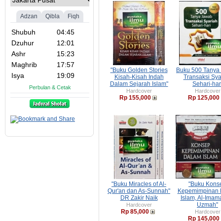
"Buku Golden Stories
Buku 500 Tanya
Kisah-Kisah Indah
Transaksi Sya
Dalam Sejarah Islam"
Sehari-har
Hardcover
Hardcover
Rp 155,000
Rp 125,000
"Buku Miracles of Al-
"Buku Kons
Qur'an dan As-Sunnah"
Kepemimpinan 
DR Zakir Naik
Islam, Al-Imama
Uzmah"
Hardcover
Rp 85,000
Hardcover
Rp 145,000