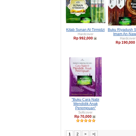
Kitab Sunan At-Tirmidzi
Buku Riyadush S
Imam An-Naw
Hardcover
Rp 992,000
Hardcover
Rp 190,000
"Buku Cara Nabi
Mendidik Anak
Perempuan"
Softcover
Rp 70,000
1
2
>
>|