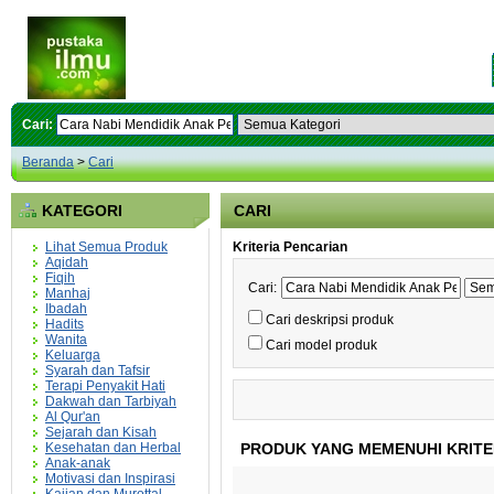
Cari:
Beranda
>
Cari
KATEGORI
CARI
Lihat Semua Produk
Kriteria Pencarian
Aqidah
Fiqih
Cari:
Manhaj
Ibadah
Cari deskripsi produk
Hadits
Wanita
Cari model produk
Keluarga
Syarah dan Tafsir
Terapi Penyakit Hati
Dakwah dan Tarbiyah
Al Qur'an
Sejarah dan Kisah
Kesehatan dan Herbal
PRODUK YANG MEMENUHI KRITE
Anak-anak
Motivasi dan Inspirasi