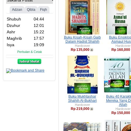
Buku Kisah-Kisah Gaib
Buku Ensiklo
Dalam Hadist Shahih
Asmaul Hus
Hardcover
Hardcover
Rp 135,000
Rp 160,000
Buku Mukhtashar
Buku 40 Karakte
Shahih Al-Bukhari
Mereka Yang Di
Allah
Hardcover
Rp 219,000
Hardcover
Rp 150,000