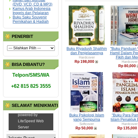
Kajian dan Murottal
(DVD, VCD, CD & MP3)
Kamus Arab Indonesia
Inggris dan Pelajaran
Buku Saku Souvenir
Pernikahan & Hadiah
PENERBIT
Buku Riyadush Shalihin
"Buku Panduan 
dan Penjelasannya
Hamil Dalam Per
Fikih dan Me
Hardcover
Rp 198,000
Hardcover
BISA DIBANTU?
Rp 80,000
Telpon/SMS/WA
+62 815 825 3555
SELAMAT MENIKMATI
Buku Psikologi Islam
"Buku Para Pan
yang Sempurna
Islam Penakluk 
Softcover
Hardcover
Rp 50,000
Rp 135,000