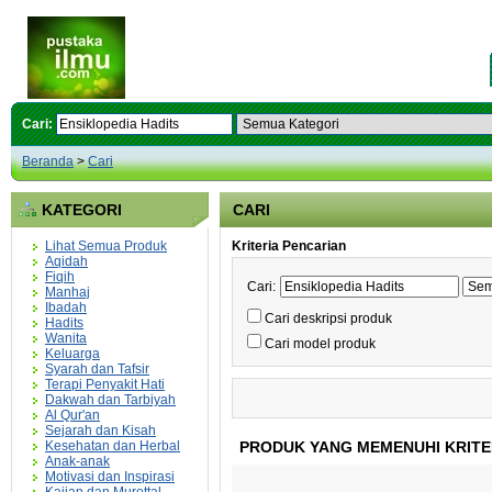
Cari:
Beranda
>
Cari
KATEGORI
CARI
Lihat Semua Produk
Kriteria Pencarian
Aqidah
Fiqih
Cari:
Manhaj
Ibadah
Cari deskripsi produk
Hadits
Wanita
Cari model produk
Keluarga
Syarah dan Tafsir
Terapi Penyakit Hati
Dakwah dan Tarbiyah
Al Qur'an
Sejarah dan Kisah
Kesehatan dan Herbal
PRODUK YANG MEMENUHI KRITE
Anak-anak
Motivasi dan Inspirasi