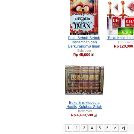
Buku Sebab-Sebab
"Buku Khalid bin
Bertambah dan
Hardcover
Berkurangnya Iman
Rp 120,000
Softcover
Rp 45,000
Buku Ensiklopedia
Hadits, Kutubus Sittah
Hardcover
Rp 4,499,500
1
2
3
4
5
6
>
>|