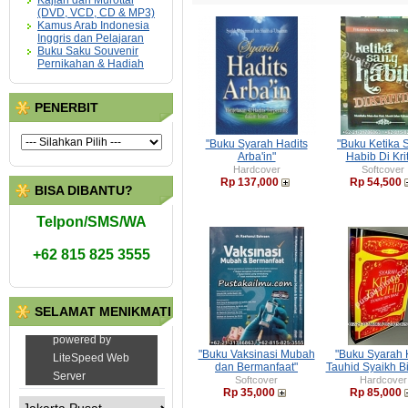
Kajian dan Murottal
(DVD, VCD, CD & MP3)
Kamus Arab Indonesia
Inggris dan Pelajaran
Buku Saku Souvenir
Pernikahan & Hadiah
PENERBIT
"Buku Syarah Hadits
"Buku Ketika 
Arba'in"
Habib Di Krit
Hardcover
Softcover
Rp 137,000
Rp 54,500
BISA DIBANTU?
Telpon/SMS/WA
+62 815 825 3555
SELAMAT MENIKMATI
"Buku Vaksinasi Mubah
"Buku Syarah 
dan Bermanfaat"
Tauhid Syaikh B
Softcover
Hardcover
Rp 35,000
Rp 85,000