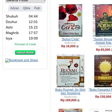
"Buhul Cinta"
"Sudah Bena
Aqidah Kita 
Softcover
Rp 16,000
Hardcover
Rp 65,000
Buku Ruqyah Jin Sihir
"Buku Fawaidul 
dan Terapinya
Hardcover
Rp 150,000
Hardcover
Rp 169,000