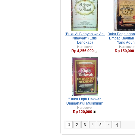
"Buku Al Bidayah wa An-
Buku Perjalanan
Nihayah" (Edisi
Empat Khalifah
Lengkap)
Yang Agun
Hardcover
Hardcover
Rp 4,256,000
Rp 150,000
"Buku Fiqih Dakwah
Ummahatul Mukminin"
Hardcover
Rp 120,000
1
2
3
4
5
>
>|