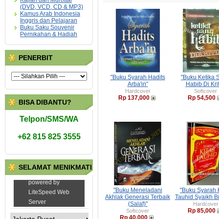
Kajian dan Murottal
(DVD, VCD, CD & MP3)
Kamus Arab Indonesia
Inggris dan Pelajaran
Buku Saku Souvenir
Pernikahan & Hadiah
PENERBIT
"Buku Syarah Hadits
"Buku Ketika 
Arba'in"
Habib Di Krit
Hardcover
Softcover
Rp 137,000
Rp 54,500
BISA DIBANTU?
Telpon/SMS/WA
+62 815 825 3555
SELAMAT MENIKMATI
"Buku Meneladani
"Buku Syarah 
Akhlak Generasi Terbaik
Tauhid Syaikh B
(Salaf)"
Hardcover
Rp 85,000
Softcover
Rp 40,000