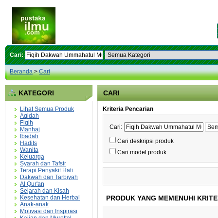
Cari:
Beranda
>
Cari
KATEGORI
CARI
Lihat Semua Produk
Kriteria Pencarian
Aqidah
Fiqih
Cari:
Manhaj
Ibadah
Cari deskripsi produk
Hadits
Wanita
Cari model produk
Keluarga
Syarah dan Tafsir
Terapi Penyakit Hati
Dakwah dan Tarbiyah
Al Qur'an
Sejarah dan Kisah
Kesehatan dan Herbal
PRODUK YANG MEMENUHI KRITE
Anak-anak
Motivasi dan Inspirasi