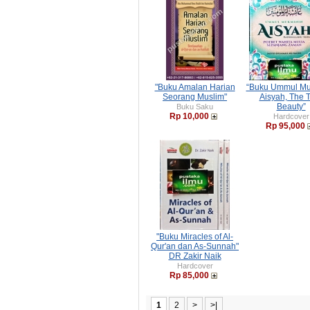
"Buku Amalan Harian
“Buku Ummul Mu
Seorang Muslim"
Aisyah, The 
Beauty”
Buku Saku
Rp 10,000
Hardcover
Rp 95,000
"Buku Miracles of Al-
Qur'an dan As-Sunnah"
DR Zakir Naik
Hardcover
Rp 85,000
1
2
>
>|