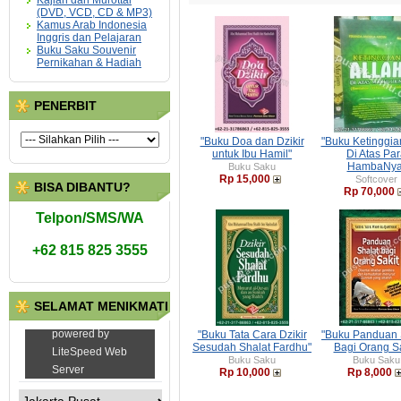
Kajian dan Murottal
(DVD, VCD, CD & MP3)
Kamus Arab Indonesia
Inggris dan Pelajaran
Buku Saku Souvenir
Pernikahan & Hadiah
PENERBIT
"Buku Doa dan Dzikir
"Buku Ketinggia
untuk Ibu Hamil"
Di Atas Pa
HambaNya
Buku Saku
Rp 15,000
Softcover
BISA DIBANTU?
Rp 70,000
Telpon/SMS/WA
+62 815 825 3555
SELAMAT MENIKMATI
"Buku Tata Cara Dzikir
"Buku Panduan 
Sesudah Shalat Fardhu"
Bagi Orang Sa
Buku Saku
Buku Saku
Rp 10,000
Rp 8,000