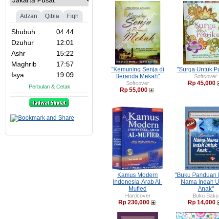
"Kemuning Senja di
"Surga Untuk Pu
Beranda Mekah"
Softcover
Rp 45,000
Softcover
Rp 55,000
Kamus Modern
"Buku Panduan
Indonesia-Arab Al-
Nama Indah U
Mufied
Anak"
Hardcover
Buku Saku
Rp 230,000
Rp 14,000