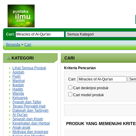
Cari:
Beranda
>
Cari
KATEGORI
CARI
Lihat Semua Produk
Kriteria Pencarian
Aqidah
Fiqih
Cari:
Manhaj
Ibadah
Cari deskripsi produk
Hadits
Wanita
Cari model produk
Keluarga
Syarah dan Tafsir
Terapi Penyakit Hati
Dakwah dan Tarbiyah
Al Qur'an
Sejarah dan Kisah
Kesehatan dan Herbal
PRODUK YANG MEMENUHI KRITE
Anak-anak
Motivasi dan Inspirasi