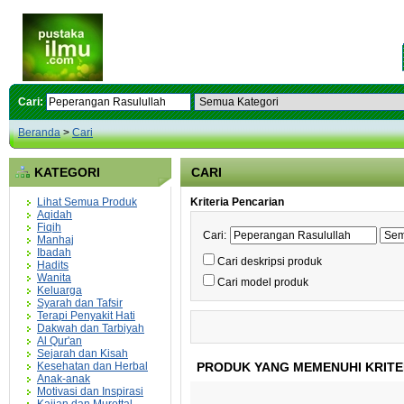
Cari:
Beranda
>
Cari
KATEGORI
CARI
Lihat Semua Produk
Kriteria Pencarian
Aqidah
Fiqih
Cari:
Manhaj
Ibadah
Cari deskripsi produk
Hadits
Wanita
Cari model produk
Keluarga
Syarah dan Tafsir
Terapi Penyakit Hati
Dakwah dan Tarbiyah
Al Qur'an
Sejarah dan Kisah
Kesehatan dan Herbal
PRODUK YANG MEMENUHI KRITE
Anak-anak
Motivasi dan Inspirasi