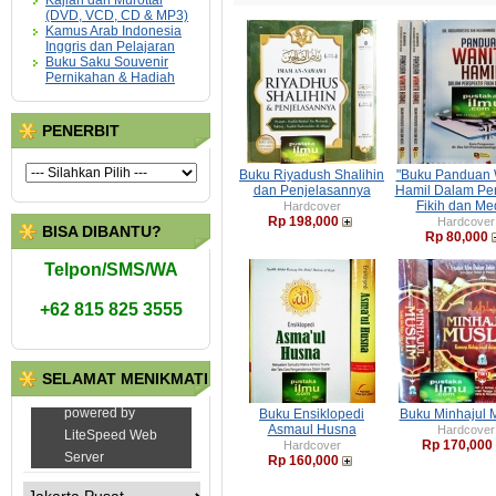
Kajian dan Murottal
(DVD, VCD, CD & MP3)
Kamus Arab Indonesia
Inggris dan Pelajaran
Buku Saku Souvenir
Pernikahan & Hadiah
PENERBIT
Buku Riyadush Shalihin
"Buku Panduan 
dan Penjelasannya
Hamil Dalam Per
Fikih dan Me
Hardcover
Rp 198,000
Hardcover
BISA DIBANTU?
Rp 80,000
Telpon/SMS/WA
+62 815 825 3555
SELAMAT MENIKMATI
Buku Ensiklopedi
Buku Minhajul 
Asmaul Husna
Hardcover
Rp 170,000
Hardcover
Rp 160,000