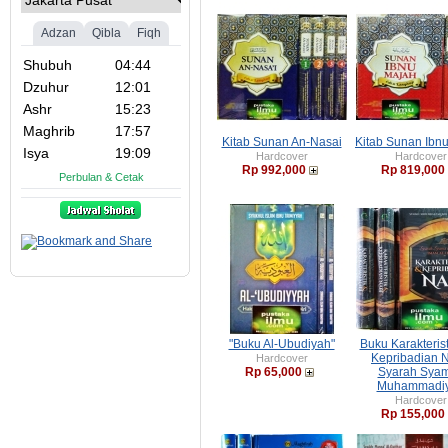
Kitab Sunan An-Nasai
Kitab Sunan Ibn
Hardcover
Hardcover
Rp 992,000
Rp 819,000
"Buku Al-Ubudiyah"
Buku Karakteris
Kepribadian N
Hardcover
Rp 65,000
Syarah Syam
Muhammadi
Hardcover
Rp 155,000