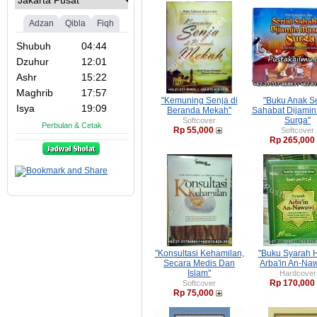
"Kemuning Senja di
"Buku Anak Se
Beranda Mekah"
Sahabat Dijami
Surga"
Softcover
Rp 55,000
Softcover
Rp 265,000
"Konsultasi Kehamilan,
"Buku Syarah H
Secara Medis Dan
Arba'in An-Na
Islam"
Hardcover
Rp 170,000
Softcover
Rp 75,000