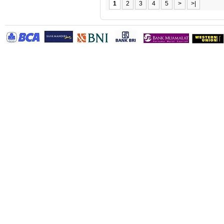
1
2
3
4
5
>
>|