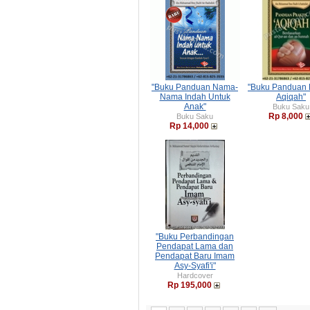
"Buku Panduan Nama-
"Buku Panduan P
Nama Indah Untuk
Aqiqah"
Anak"
Buku Saku
Rp 8,000
Buku Saku
Rp 14,000
"Buku Perbandingan
Pendapat Lama dan
Pendapat Baru Imam
Asy-Syafi'i"
Hardcover
Rp 195,000