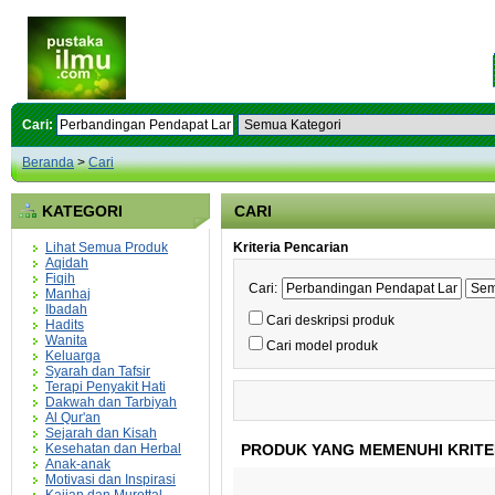
Cari:
Beranda
>
Cari
KATEGORI
CARI
Lihat Semua Produk
Kriteria Pencarian
Aqidah
Fiqih
Cari:
Manhaj
Ibadah
Cari deskripsi produk
Hadits
Wanita
Cari model produk
Keluarga
Syarah dan Tafsir
Terapi Penyakit Hati
Dakwah dan Tarbiyah
Al Qur'an
Sejarah dan Kisah
Kesehatan dan Herbal
PRODUK YANG MEMENUHI KRITE
Anak-anak
Motivasi dan Inspirasi