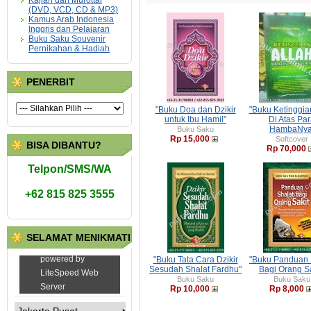
Kajian dan Murottal
(DVD, VCD, CD & MP3)
Kamus Arab Indonesia
Inggris dan Pelajaran
Buku Saku Souvenir
Pernikahan & Hadiah
PENERBIT
"Buku Doa dan Dzikir
"Buku Ketinggia
untuk Ibu Hamil"
Di Atas Pa
HambaNya
Buku Saku
Rp 15,000
Softcover
BISA DIBANTU?
Rp 70,000
Telpon/SMS/WA
+62 815 825 3555
SELAMAT MENIKMATI
"Buku Tata Cara Dzikir
"Buku Panduan 
Sesudah Shalat Fardhu"
Bagi Orang Sa
Buku Saku
Buku Saku
Rp 10,000
Rp 8,000