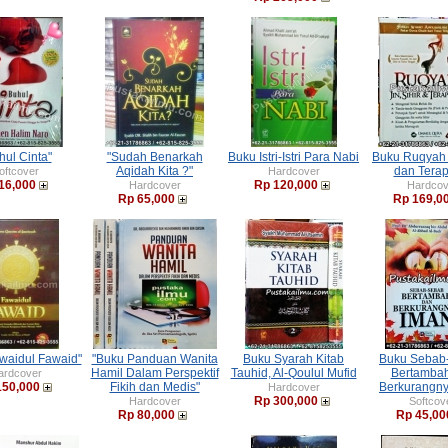
hul Cinta"
"Sudah Benarkah
Buku Istri-Istri Para Nabi
Buku Ruqyah J
Aqidah Kita ?"
dan Terap
oftcover
Hardcover
16,000
Rp 120,000
Hardcover
Hardcov
Rp 65,000
Rp 169,0
waidul Fawaid"
"Buku Panduan Wanita
Buku Syarah Kitab
Buku Sebab
Hamil Dalam Perspektif
Tauhid, Al-Qoulul Mufid
Bertamba
ardcover
150,000
Fikih dan Medis"
Berkurangn
Hardcover
Rp 300,000
Hardcover
Softcov
Rp 80,000
Rp 45,00