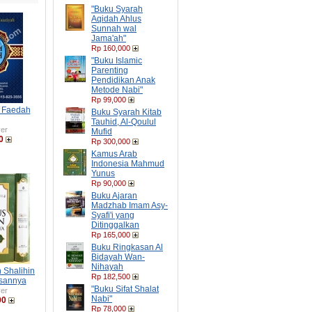
"Buku Syarah
Aqidah Ahlus
Sunnah wal
Jama'ah"
Rp 160,000
"Buku Islamic
Parenting
Pendidikan Anak
Metode Nabi"
Rp 99,000
h Faedah
Buku Syarah Kitab
Tauhid, Al-Qoulul
er
Mufid
0
Rp 300,000
Kamus Arab
Indonesia Mahmud
Yunus
Rp 90,000
Buku Ajaran
Madzhab Imam Asy-
Syafi'i yang
Ditinggalkan
Rp 165,000
Buku Ringkasan Al
Bidayah Wan-
Nihayah
 Shalihin
Rp 182,500
asannya
"Buku Sifat Shalat
er
Nabi"
00
Rp 78,000