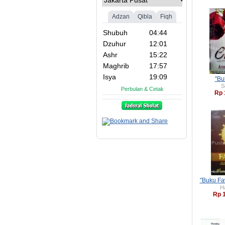
"Bu
S
Rp 
"Buku Fa
H
Rp 