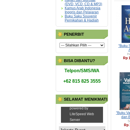
Kajian dan Murottal
(DVD, VCD, CD & MP3)
Kamus Arab Indonesia
Inggris dan Pelajaran
Buku Saku Souvenir
Pernikahan & Hadiah
PENERBIT
"Buku 
A
H
Rp 
BISA DIBANTU?
Telpon/SMS/WA
+62 815 825 3555
SELAMAT MENIKMATI
"Buku V
dan 
S
Rp 