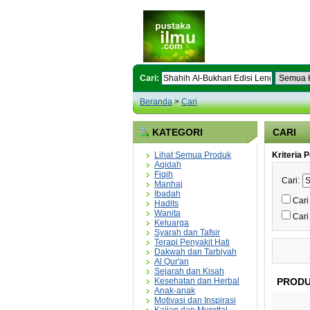
Cari:
Beranda
>
Cari
KATEGORI
CARI
Lihat Semua Produk
Kriteria 
Aqidah
Fiqih
Cari:
Manhaj
Ibadah
Cari
Hadits
Wanita
Cari
Keluarga
Syarah dan Tafsir
Terapi Penyakit Hati
Dakwah dan Tarbiyah
Al Qur'an
Sejarah dan Kisah
Kesehatan dan Herbal
PRODU
Anak-anak
Motivasi dan Inspirasi