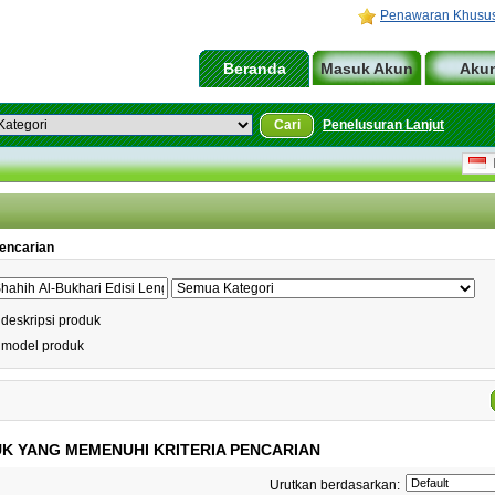
Penawaran Khusu
Beranda
Masuk Akun
Aku
Cari
Penelusuran Lanjut
I
Pencarian
 deskripsi produk
 model produk
K YANG MEMENUHI KRITERIA PENCARIAN
Urutkan berdasarkan: