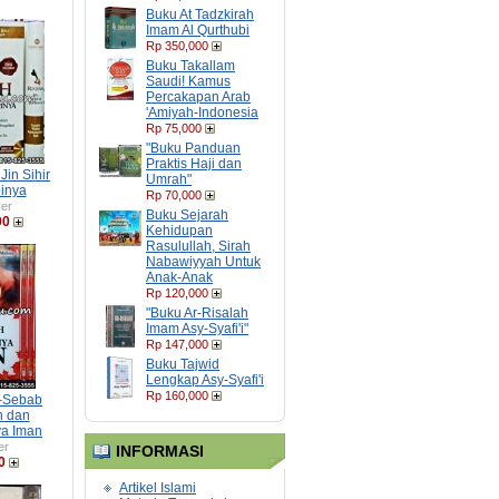
Buku At Tadzkirah
Imam Al Qurthubi
Rp 350,000
Buku Takallam
Saudi! Kamus
Percakapan Arab
'Amiyah-Indonesia
Rp 75,000
"Buku Panduan
Praktis Haji dan
in Sihir
Umrah"
inya
Rp 70,000
er
Buku Sejarah
00
Kehidupan
Rasulullah, Sirah
Nabawiyyah Untuk
Anak-Anak
Rp 120,000
"Buku Ar-Risalah
Imam Asy-Syafi'i"
Rp 147,000
Buku Tajwid
Lengkap Asy-Syafi'i
Rp 160,000
-Sebab
h dan
ya Iman
er
INFORMASI
0
Artikel Islami