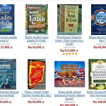
Syarah Hadits
"Buku Ketika Sang
Ringkasan Kitab Al-
"Buku Merai
rba'in"
Habib Di Kritik"
Umm, Fiqih Imam Asy-
Ilmu"
Syafi'i
ardcover
Softcover
Hardcov
137,000
Rp 54,500
Rp 85,00
Hardcover
Rp 513,000
aksinasi Mubah
"Buku Syarah Kitab
"Buku Anak Serial
Buku Riyadush
Bermanfaat"
Tauhid Syaikh Bin Baz"
Sahabat Dijamin Masuk
dan Penjel
Surga"
oftcover
Hardcover
Hardcov
35,000
Rp 85,000
Rp 198,0
Softcover
Rp 265,000