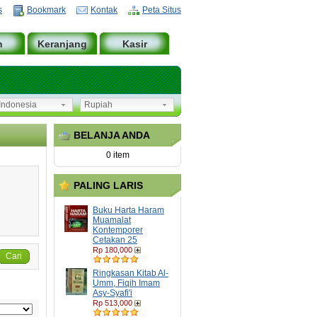
s
Bookmark
Kontak
Peta Situs
n
Keranjang
Kasir
ndonesia
Rupiah
BELANJA ANDA
0 item
PALING LARIS
Buku Harta Haram
Muamalat
Kontemporer
Cetakan 25
Rp 180,000
Cari
Ringkasan Kitab Al-
Umm, Fiqih Imam
Asy-Syafi'i
Rp 513,000