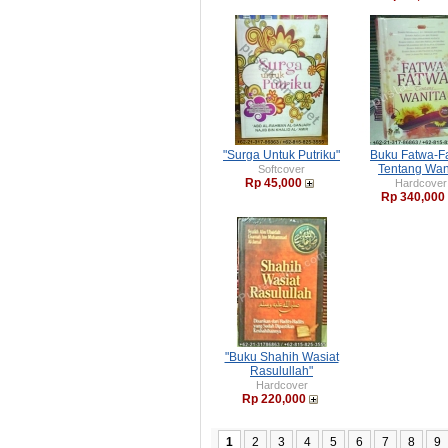
"Surga Untuk Putriku"
Buku Fatwa-F
Tentang Wan
Softcover
Rp 45,000
Hardcover
Rp 340,000
"Buku Shahih Wasiat
Rasulullah"
Hardcover
Rp 220,000
1
2
3
4
5
6
7
8
9