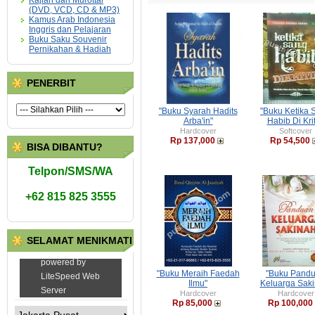
Kajian dan Murottal
(DVD, VCD, CD & MP3)
Kamus Arab Indonesia
Inggris dan Pelajaran
Buku Saku Souvenir
Pernikahan & Hadiah
PENERBIT
"Buku Syarah Hadits
"Buku Ketika 
Arba'in"
Habib Di Krit
Hardcover
Softcover
Rp 137,000
Rp 54,500
BISA DIBANTU?
Telpon/SMS/WA
+62 815 825 3555
SELAMAT MENIKMATI
"Buku Meraih Faedah
"Buku Pand
Ilmu"
Keluarga Saki
Hardcover
Hardcover
Rp 85,000
Rp 100,000