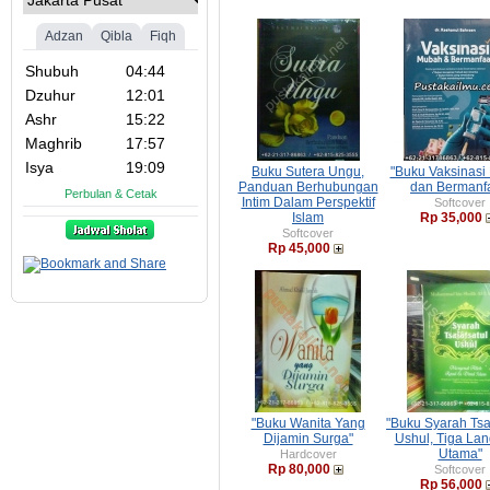
Buku Sutera Ungu,
"Buku Vaksinasi
Panduan Berhubungan
dan Bermanfa
Intim Dalam Perspektif
Softcover
Islam
Rp 35,000
Softcover
Rp 45,000
"Buku Wanita Yang
"Buku Syarah Tsa
Dijamin Surga"
Ushul, Tiga La
Utama"
Hardcover
Rp 80,000
Softcover
Rp 56,000