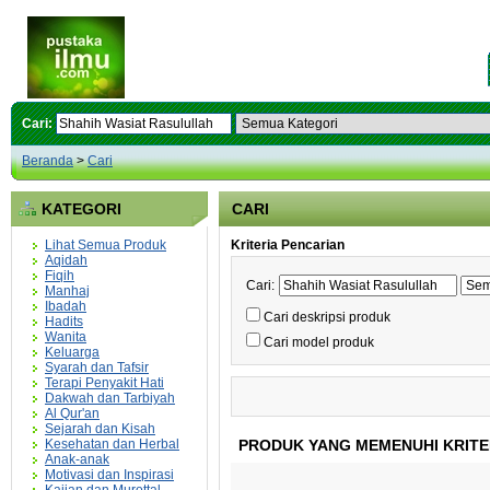
Cari:
Beranda
>
Cari
KATEGORI
CARI
Lihat Semua Produk
Kriteria Pencarian
Aqidah
Fiqih
Cari:
Manhaj
Ibadah
Cari deskripsi produk
Hadits
Wanita
Cari model produk
Keluarga
Syarah dan Tafsir
Terapi Penyakit Hati
Dakwah dan Tarbiyah
Al Qur'an
Sejarah dan Kisah
Kesehatan dan Herbal
PRODUK YANG MEMENUHI KRITE
Anak-anak
Motivasi dan Inspirasi