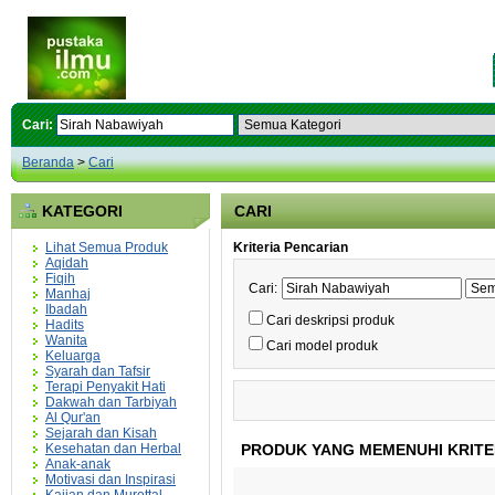
Cari:
Beranda
>
Cari
KATEGORI
CARI
Lihat Semua Produk
Kriteria Pencarian
Aqidah
Fiqih
Cari:
Manhaj
Ibadah
Cari deskripsi produk
Hadits
Wanita
Cari model produk
Keluarga
Syarah dan Tafsir
Terapi Penyakit Hati
Dakwah dan Tarbiyah
Al Qur'an
Sejarah dan Kisah
Kesehatan dan Herbal
PRODUK YANG MEMENUHI KRITE
Anak-anak
Motivasi dan Inspirasi