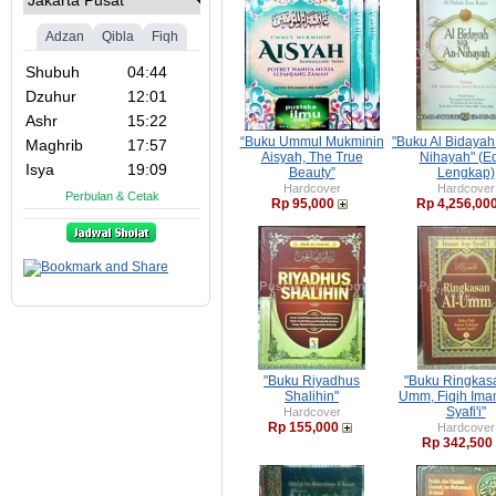
“Buku Ummul Mukminin
"Buku Al Bidayah
Aisyah, The True
Nihayah" (Ed
Beauty”
Lengkap)
Hardcover
Hardcover
Rp 95,000
Rp 4,256,00
"Buku Riyadhus
"Buku Ringkasa
Shalihin"
Umm, Fiqih Ima
Syafi'i"
Hardcover
Rp 155,000
Hardcover
Rp 342,500