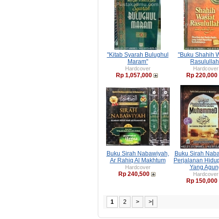
"Kitab Syarah Bulughul
"Buku Shahih W
Maram"
Rasulullah
Hardcover
Hardcover
Rp 1,057,000
Rp 220,000
Buku Sirah Nabawiyah,
Buku Sirah Naba
Ar Rahiq Al Makhtum
Perjalanan Hidu
Yang Agun
Hardcover
Rp 240,500
Hardcover
Rp 150,000
1
2
>
>|