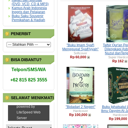
Kajian dan Murottal
(DVD, VCD, CD & MP3)
Kamus Arab Indonesia
Inggris dan Pelajaran
Buku Saku Souvenir
Pernikahan & Hadiah
PENERBIT
"Buku Imam Syaf'i
Tafsir Qur'an Pe
Menggugat Syafi'iyyah"
Dilengkapi As
Nuzul danTer
Softcover
Rp 60,000
Super Hardco
BISA DIBANTU?
Rp 162
Telpon/SMS/WA
+62 815 825 3555
SELAMAT MENIKMATI
"Bidadari 2 Negeri"
Buku Ighatsatul 
Ibnu Qayyim Al-J
Hardcover
Rp 100,000
Hardcover
Rp 199,000