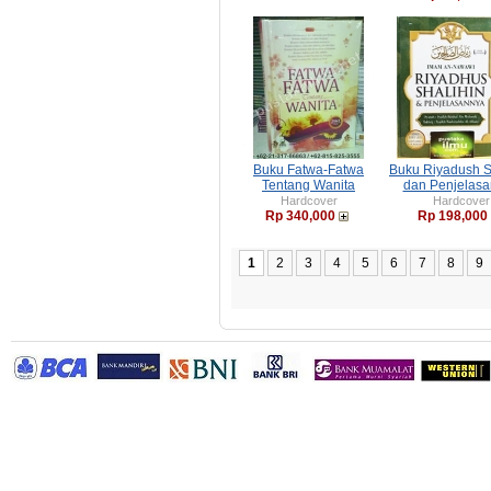
Buku Fatwa-Fatwa
Buku Riyadush S
Tentang Wanita
dan Penjelas
Hardcover
Hardcover
Rp 340,000
Rp 198,000
1
2
3
4
5
6
7
8
9