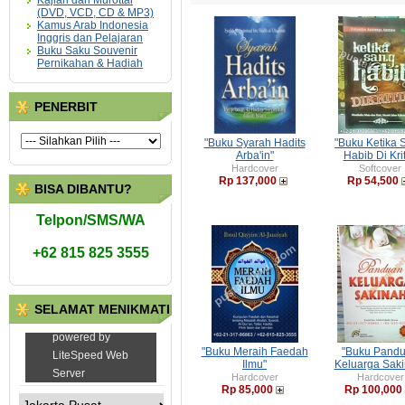
Kajian dan Murottal
(DVD, VCD, CD & MP3)
Kamus Arab Indonesia
Inggris dan Pelajaran
Buku Saku Souvenir
Pernikahan & Hadiah
PENERBIT
"Buku Syarah Hadits
"Buku Ketika 
Arba'in"
Habib Di Krit
Hardcover
Softcover
Rp 137,000
Rp 54,500
BISA DIBANTU?
Telpon/SMS/WA
+62 815 825 3555
SELAMAT MENIKMATI
"Buku Meraih Faedah
"Buku Pand
Ilmu"
Keluarga Saki
Hardcover
Hardcover
Rp 85,000
Rp 100,000