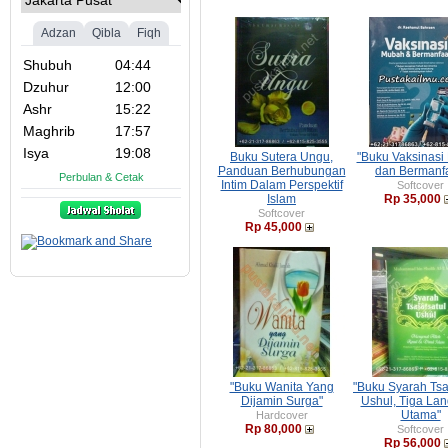
Buku Sutera Ungu,
"Buku Vaksinasi
Panduan Berhubungan
dan Bermanfa
Intim Dalam Perspektif
Softcover
Islam
Rp 35,000
Softcover
Rp 45,000
"Buku Wanita Yang
"Buku Syarah Tsa
Dijamin Surga"
Ushul, Tiga La
Utama"
Hardcover
Rp 80,000
Softcover
Rp 56,000