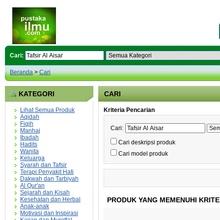
Cari:
Beranda
>
Cari
KATEGORI
CARI
Lihat Semua Produk
Kriteria Pencarian
Aqidah
Fiqih
Cari:
Manhaj
Ibadah
Cari deskripsi produk
Hadits
Wanita
Cari model produk
Keluarga
Syarah dan Tafsir
Terapi Penyakit Hati
Dakwah dan Tarbiyah
Al Qur'an
Sejarah dan Kisah
Kesehatan dan Herbal
PRODUK YANG MEMENUHI KRITE
Anak-anak
Motivasi dan Inspirasi