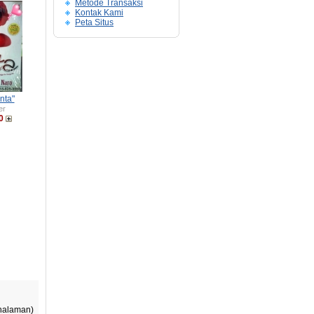
Metode Transaksi
Kontak Kami
Peta Situs
nta"
er
0
 halaman)