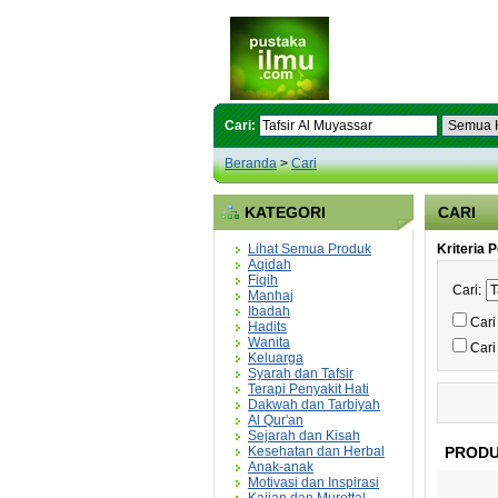
Cari:
Beranda
>
Cari
KATEGORI
CARI
Lihat Semua Produk
Kriteria 
Aqidah
Fiqih
Cari:
Manhaj
Ibadah
Cari
Hadits
Wanita
Cari
Keluarga
Syarah dan Tafsir
Terapi Penyakit Hati
Dakwah dan Tarbiyah
Al Qur'an
Sejarah dan Kisah
Kesehatan dan Herbal
PRODU
Anak-anak
Motivasi dan Inspirasi