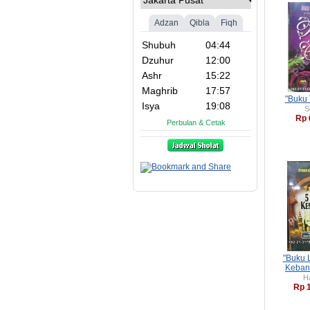
"Buku 
S
Rp 
"Buku 
Keban
H
Rp 