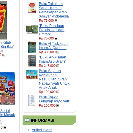
Buku Takallam
Saudi! Kamus
Percakapan Arab
'Amiyah-Indonesia
Rp 75,000
"Buku Panduan
Praktis Haji dan
Umrah"
Rp 70,000
h Kitab
Buku At Tadzkirah
 Bin Baz"
Imam Al Qurthubi
er
Rp 350,000
0
"Buku Ar-Risalah
Imam Asy-Syafi'i"
Rp 147,000
Buku Sejarah
Kehidupan
Rasulullah, Sirah
Nabawiyyah Untuk
Anak-Anak
Rp 120,000
Buku Tajwid
Lengkap Asy-Syafi'i
Rp 160,000
Serial
in Masuk
"
INFORMASI
er
00
Artikel Islami