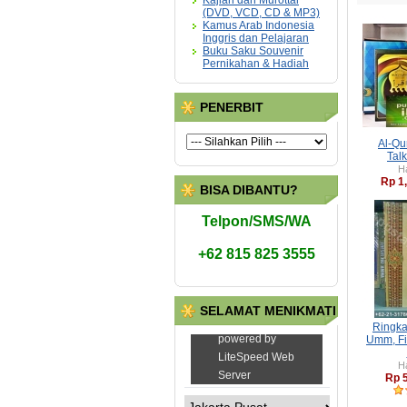
Kajian dan Murottal
(DVD, VCD, CD & MP3)
Kamus Arab Indonesia
Inggris dan Pelajaran
Buku Saku Souvenir
Pernikahan & Hadiah
PENERBIT
Al-Qur
Tal
H
Rp 1
BISA DIBANTU?
Telpon/SMS/WA
+62 815 825 3555
SELAMAT MENIKMATI
Ringka
Umm, Fi
H
Rp 