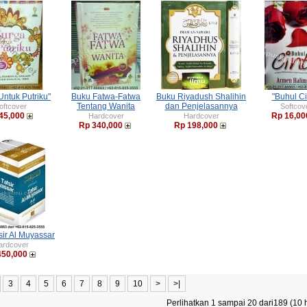
Untuk Putriku"
Buku Fatwa-Fatwa
Buku Riyadush Shalihin
"Buhul Ci
Tentang Wanita
dan Penjelasannya
oftcover
Softcov
45,000
Rp 16,00
Hardcover
Hardcover
Rp 340,000
Rp 198,000
sir Al Muyassar
ardcover
450,000
3
4
5
6
7
8
9
10
>
>|
Perlihatkan 1 sampai 20 dari189 (10