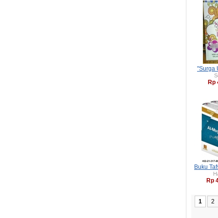
"Surga 
S
Rp 
Buku Taf
H
Rp 
1
2