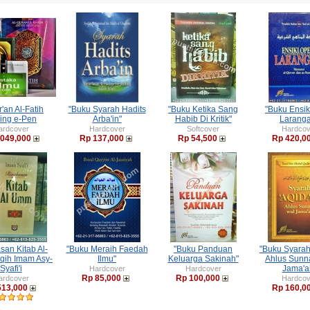
'an Al-Fatih
"Buku Syarah Hadits
"Buku Ketika Sang
"Buku Ensik
king e-Pen
Arba'in"
Habib Di Kritik"
Larang
ardcover
Hardcover
Softcover
Hardcov
,049,000
Rp 137,000
Rp 54,500
Rp 420,0
san Kitab Al-
"Buku Meraih Faedah
"Buku Panduan
"Buku Syarah
qih Imam Asy-
Ilmu"
Keluarga Sakinah"
Ahlus Sunn
Syafi'i
Jama'a
Hardcover
Hardcover
Rp 85,000
Rp 100,000
ardcover
Hardcov
513,000
Rp 160,0