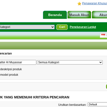
Penawaran Khusu
Beranda
Masuk Akun
Aku
Cari
Penelusuran Lanjut
I
Pencarian
 deskripsi produk
 model produk
K YANG MEMENUHI KRITERIA PENCARIAN
Urutkan berdasarkan: