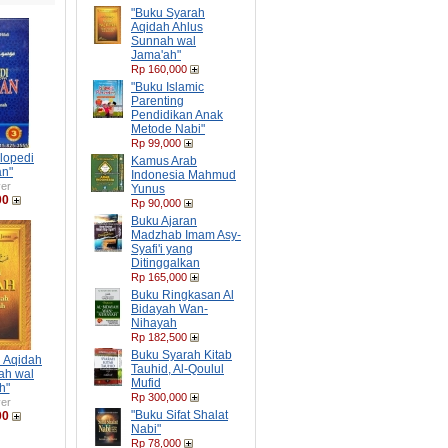
"Buku Syarah
Aqidah Ahlus
Sunnah wal
Jama'ah"
Rp 160,000
"Buku Islamic
Parenting
Pendidikan Anak
Metode Nabi"
Rp 99,000
lopedi
Kamus Arab
an"
Indonesia Mahmud
er
Yunus
00
Rp 90,000
Buku Ajaran
Madzhab Imam Asy-
Syafi'i yang
Ditinggalkan
Rp 165,000
Buku Ringkasan Al
Bidayah Wan-
Nihayah
Rp 182,500
Buku Syarah Kitab
 Aqidah
Tauhid, Al-Qoulul
ah wal
Mufid
h"
Rp 300,000
er
"Buku Sifat Shalat
00
Nabi"
Rp 78,000