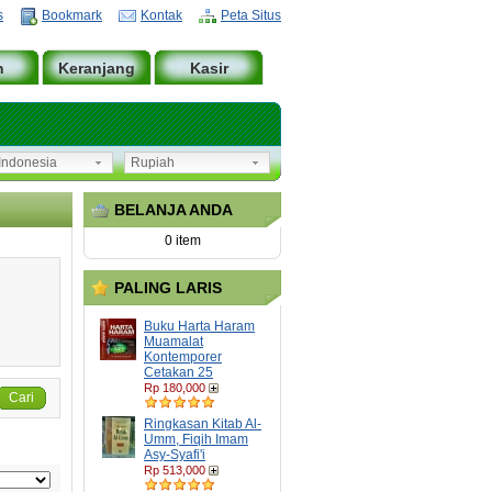
s
Bookmark
Kontak
Peta Situs
n
Keranjang
Kasir
ndonesia
Rupiah
BELANJA ANDA
0 item
PALING LARIS
Buku Harta Haram
Muamalat
Kontemporer
Cetakan 25
Rp 180,000
Cari
Ringkasan Kitab Al-
Umm, Fiqih Imam
Asy-Syafi'i
Rp 513,000