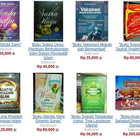
Tenda Salju"
Buku Sutera Ungu,
"Buku Vaksinasi Mubah
"Buku Syara
Panduan Berhubungan
dan Bermanfaat"
Tauhid Syaikh
oftcover
65,000
Intim Dalam Perspektif
Softcover
Hardcov
Islam
Rp 35,000
Rp 85,00
Softcover
Rp 45,000
Lima Khalifah
"Buku Wanita Yang
"Buku Syarah Tsalatsatul
"Buku Anak 
ggaan Islam
Dijamin Surga"
Ushul, Tiga Landasan
Sahabat Dijam
Utama"
Surga
ardcover
Hardcover
120,000
Rp 80,000
Softcover
Softcov
Rp 56,000
Rp 265,0