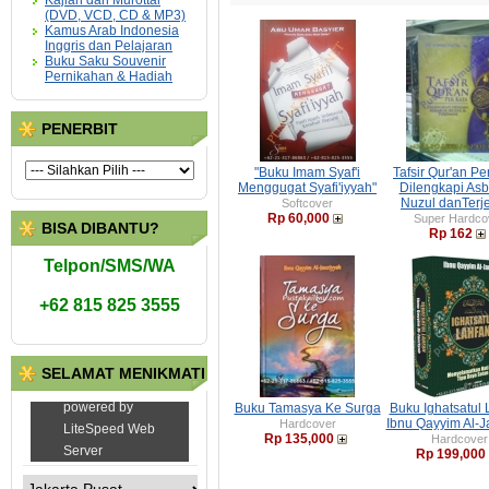
Kajian dan Murottal
(DVD, VCD, CD & MP3)
Kamus Arab Indonesia
Inggris dan Pelajaran
Buku Saku Souvenir
Pernikahan & Hadiah
PENERBIT
"Buku Imam Syaf'i
Tafsir Qur'an Pe
Menggugat Syafi'iyyah"
Dilengkapi As
Nuzul danTer
Softcover
Rp 60,000
Super Hardco
BISA DIBANTU?
Rp 162
Telpon/SMS/WA
+62 815 825 3555
SELAMAT MENIKMATI
Buku Tamasya Ke Surga
Buku Ighatsatul 
Ibnu Qayyim Al-J
Hardcover
Rp 135,000
Hardcover
Rp 199,000