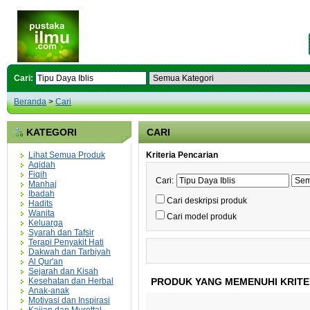
Cari:
Beranda
>
Cari
KATEGORI
CARI
Lihat Semua Produk
Kriteria Pencarian
Aqidah
Fiqih
Cari:
Manhaj
Ibadah
Cari deskripsi produk
Hadits
Wanita
Cari model produk
Keluarga
Syarah dan Tafsir
Terapi Penyakit Hati
Dakwah dan Tarbiyah
Al Qur'an
Sejarah dan Kisah
Kesehatan dan Herbal
PRODUK YANG MEMENUHI KRITE
Anak-anak
Motivasi dan Inspirasi