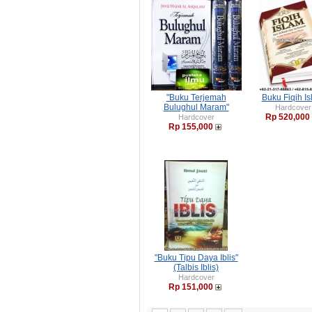
"Buku Terjemah
Buku Fiqih I
Bulughul Maram"
Hardcover
Rp 520,000
Hardcover
Rp 155,000
"Buku Tipu Daya Iblis"
(Talbis Iblis)
Hardcover
Rp 151,000