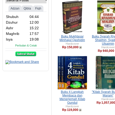
Buku Mukhtasar
Buku Syarah Ri
Minhajul Qashidin
Shalihin, Syai
Utsaimin
Hardcover
Rp 150,000
Hardcover
Rp 940,000
Buku 4 Langkah
"Kitab Syarah B
Membaca dan
Maram"
Menerjemah Kitab
Hardcover
Gundul
Rp 1,057,00
Hardcover
Rp 119,000