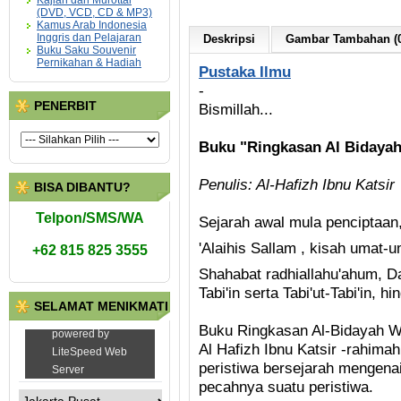
Kajian dan Murottal
(DVD, VCD, CD & MP3)
Kamus Arab Indonesia
Inggris dan Pelajaran
Deskripsi
Gambar Tambahan (0
Buku Saku Souvenir
Pernikahan & Hadiah
Pustaka Ilmu
-
PENERBIT
Bismillah...
Buku "Ringkasan Al Bidaya
Penulis: Al-Hafizh Ibnu Katsir
BISA DIBANTU?
Telpon/SMS/WA
Sejarah awal mula penciptaan,
'Alaihis Sallam , kisah umat-umat 
+62 815 825 3555
Shahabat radhiallahu'ahum, D
Tabi'in serta Tabi'ut-Tabi'in, 
SELAMAT MENIKMATI
Buku Ringkasan Al-Bidayah W
Al Hafizh Ibnu Katsir -rahim
peristiwa bersejarah mengenai
pecahnya suatu peristiwa.