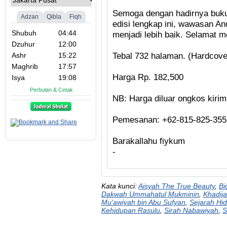
Semoga dengan hadirnya buk
edisi lengkap ini, wawasan An
menjadi lebih baik. Selamat m
Tebal 732 halaman. (Hardcove
Harga Rp. 182,500
NB: Harga diluar ongkos kirim
Pemesanan: +62-815-825-355
Barakallahu fiykum
-
Kata kunci:
Aisyah The True Beauty
,
Bi
Dakwah Ummahatul Mukminin
,
Khadij
Mu'awiyah bin Abu Sufyan
,
Sejarah H
Kehidupan Rasulu
,
Sirah Nabawiyah
,
S