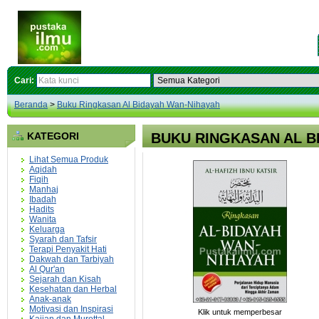
Cari:
Beranda
>
Buku Ringkasan Al Bidayah Wan-Nihayah
KATEGORI
BUKU RINGKASAN AL B
Lihat Semua Produk
Aqidah
Fiqih
Manhaj
Ibadah
Hadits
Wanita
Keluarga
Syarah dan Tafsir
Terapi Penyakit Hati
Dakwah dan Tarbiyah
Al Qur'an
Sejarah dan Kisah
Kesehatan dan Herbal
Anak-anak
Motivasi dan Inspirasi
Klik untuk memperbesar