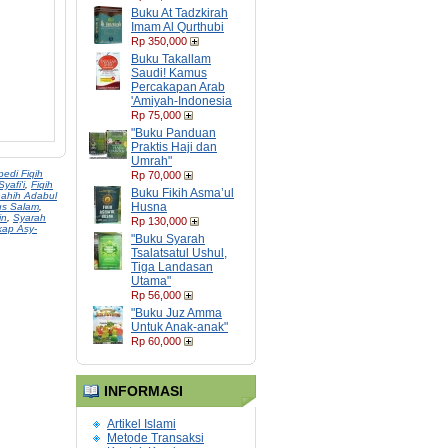
Buku At Tadzkirah
Imam Al Qurthubi
Rp 350,000
Buku Takallam
Saudi! Kamus
Percakapan Arab
'Amiyah-Indonesia
Rp 75,000
"Buku Panduan
Praktis Haji dan
Umrah"
pedi Fiqih
Rp 70,000
yafi'i
,
Fiqih
Buku Fikih Asma’ul
ahih Adabul
Husna
us Salam
,
in
,
Syarah
Rp 130,000
kap Asy-
"Buku Syarah
Tsalatsatul Ushul,
Tiga Landasan
Utama"
Rp 56,000
"Buku Juz Amma
Untuk Anak-anak"
Rp 60,000
INFORMASI
Artikel Islami
Metode Transaksi