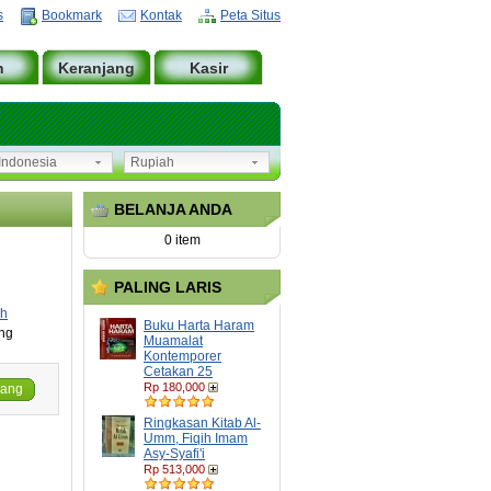
s
Bookmark
Kontak
Peta Situs
n
Keranjang
Kasir
ndonesia
Rupiah
BELANJA ANDA
0 item
PALING LARIS
ah
Buku Harta Haram
ing
Muamalat
Kontemporer
Cetakan 25
Rp 180,000
jang
Ringkasan Kitab Al-
Umm, Fiqih Imam
Asy-Syafi'i
Rp 513,000