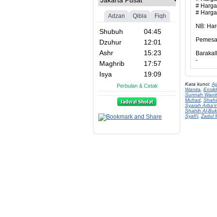
# Harga 
# Harga 
NB: Har
Pemesan
Barakal
-
Kata kunci:
Aj
Wanita
,
Ensikl
Sunnah Wani
Mufrad
,
Shahi
Syarah Arba'
Shahih Al-Buk
Syafi'i
,
Zadul 