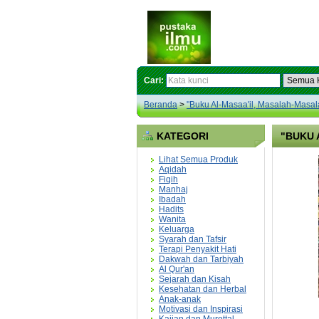
Cari:
Beranda
>
"Buku Al-Masaa'il, Masalah-Masa
KATEGORI
"BUKU 
Lihat Semua Produk
Aqidah
Fiqih
Manhaj
Ibadah
Hadits
Wanita
Keluarga
Syarah dan Tafsir
Terapi Penyakit Hati
Dakwah dan Tarbiyah
Al Qur'an
Sejarah dan Kisah
Kesehatan dan Herbal
Anak-anak
Motivasi dan Inspirasi