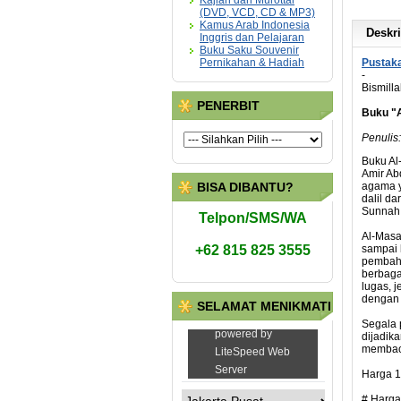
Kajian dan Murottal
(DVD, VCD, CD & MP3)
Kamus Arab Indonesia
Deskri
Inggris dan Pelajaran
Buku Saku Souvenir
Pernikahan & Hadiah
Pustaka
-
Bismilla
PENERBIT
Buku "A
Penulis
Buku Al
Amir Ab
BISA DIBANTU?
agama y
dalil d
Sunnah 
Telpon/SMS/WA
Al-Masaa
+62 815 825 3555
sampai 
pembahas
berbaga
lugas, j
dengan 
SELAMAT MENIKMATI
Segala 
dijadik
membaca
Harga 1
# Harga 