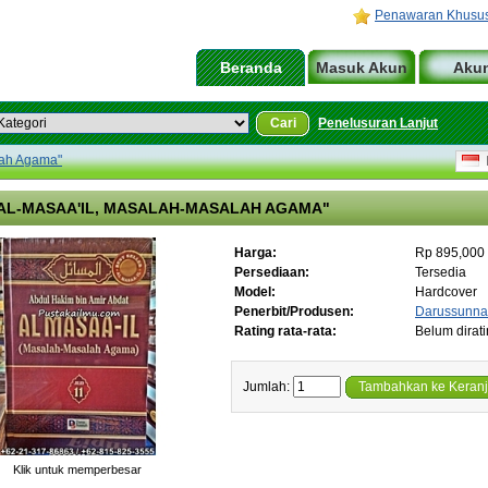
Penawaran Khusu
Beranda
Masuk Akun
Aku
Cari
Penelusuran Lanjut
lah Agama"
I
AL-MASAA'IL, MASALAH-MASALAH AGAMA"
Harga:
Rp 895,000
Persediaan:
Tersedia
Model:
Hardcover
Penerbit/Produsen:
Darussunn
Rating rata-rata:
Belum dirat
Jumlah:
Tambahkan ke Keran
Klik untuk memperbesar