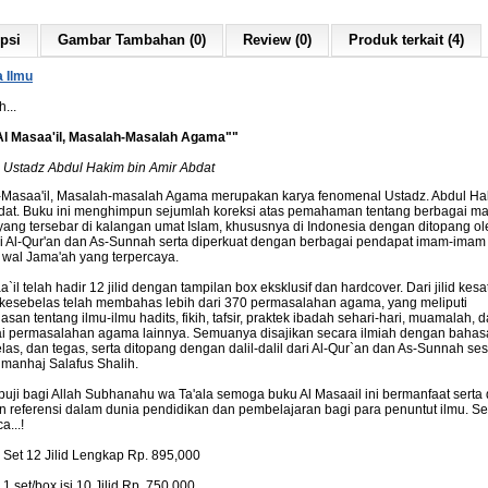
psi
Gambar Tambahan (0)
Review (0)
Produk terkait (4)
 Ilmu
h...
l Masaa'il
, Masalah-Masalah Agama"
"
: Ustadz Abdul Hakim bin Amir Abdat
-Masaa'il, Masalah-masalah Agama merupakan karya fenomenal Ustadz. Abdul Ha
dat. Buku ini menghimpun sejumlah koreksi atas pemahaman tentang berbagai m
ang tersebar di kalangan umat Islam, khususnya di Indonesia dengan ditopang ole
ari Al-Qur'an dan As-Sunnah serta diperkuat dengan berbagai pendapat imam-imam
wal Jama'ah yang terpercaya.
`il telah hadir 12 jilid dengan tampilan box eksklusif dan hardcover. Dari jilid kesa
kesebelas telah membahas lebih dari 370 permasalahan agama, yang meliputi
an tentang ilmu-ilmu hadits, fikih, tafsir, praktek ibadah sehari-hari, muamalah, 
i permasalahan agama lainnya. Semuanya disajikan secara ilmiah dengan bahas
elas, dan tegas, serta ditopang dengan dalil-dalil dari Al-Qur`an dan As-Sunnah se
manhaj Salafus Shalih.
puji bagi Allah Subhanahu wa Ta'ala semoga buku Al Masaail ini bermanfaat serta
an referensi dalam dunia pendidikan dan pembelajaran bagi para penuntut ilmu. S
...!
 Set 12 Jilid Lengkap Rp. 895,000
1 set/box isi 10 Jilid Rp. 750,000