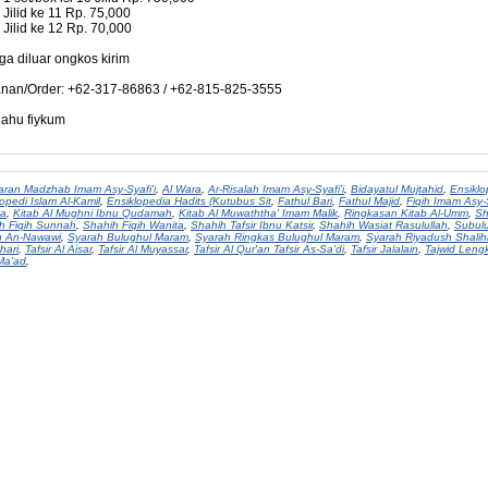
Jilid ke 11 Rp. 75,000
Jilid ke 12 Rp. 70,000
ga diluar ongkos kirim
an/Order: +62-317-86863 / +62-815-825-3555
lahu fiykum
aran Madzhab Imam Asy-Syafi'i
,
Al Wara
,
Ar-Risalah Imam Asy-Syafi'i
,
Bidayatul Mujtahid
,
Ensiklo
opedi Islam Al-Kamil
,
Ensiklopedia Hadits (Kutubus Sit
,
Fathul Bari
,
Fathul Majid
,
Fiqih Imam Asy-S
ta
,
Kitab Al Mughni Ibnu Qudamah
,
Kitab Al Muwaththa' Imam Malik
,
Ringkasan Kitab Al-Umm
,
Sh
h Fiqih Sunnah
,
Shahih Fiqih Wanita
,
Shahih Tafsir Ibnu Katsir
,
Shahih Wasiat Rasulullah
,
Subul
in An-Nawawi
,
Syarah Bulughul Maram
,
Syarah Ringkas Bulughul Maram
,
Syarah Riyadush Shalih
hari
,
Tafsir Al Aisar
,
Tafsir Al Muyassar
,
Tafsir Al Qur'an Tafsir As-Sa'di
,
Tafsir Jalalain
,
Tajwid Leng
Ma'ad
,