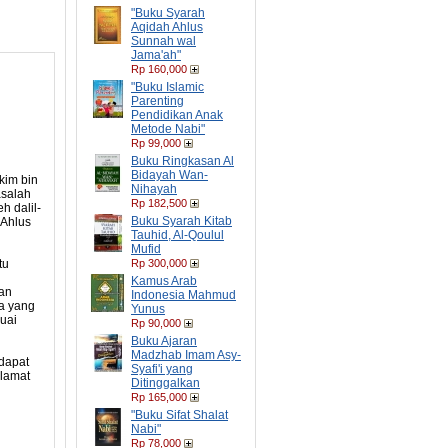
"Buku Syarah
Aqidah Ahlus
Sunnah wal
Jama'ah"
Rp 160,000
"Buku Islamic
Parenting
Pendidikan Anak
Metode Nabi"
Rp 99,000
Buku Ringkasan Al
Bidayah Wan-
kim bin
Nihayah
asalah
Rp 182,500
h dalil-
Buku Syarah Kitab
 Ahlus
Tauhid, Al-Qoulul
Mufid
tu
Rp 300,000
Kamus Arab
dan
Indonesia Mahmud
a yang
Yunus
suai
Rp 90,000
Buku Ajaran
Madzhab Imam Asy-
 dapat
Syafi'i yang
elamat
Ditinggalkan
Rp 165,000
"Buku Sifat Shalat
Nabi"
Rp 78,000