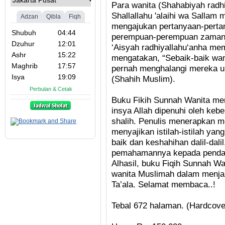
Para wanita (Shahabiyah radh
Shallallahu 'alaihi wa Sallam 
mengajukan pertanyaan-pertan
perempuan-perempuan zaman 
‘Aisyah radhiyallahu‘anha mem
mengatakan, “Sebaik-baik wani
pernah menghalangi mereka u
(Shahih Muslim).
Buku Fikih Sunnah Wanita me
insya Allah dipenuhi oleh keb
shalih. Penulis menerapkan m
menyajikan istilah-istilah ya
baik dan keshahihan dalil-dali
pemahamannya kepada pendapa
Alhasil, buku Fiqih Sunnah Wan
wanita Muslimah dalam menja
Ta’ala. Selamat membaca..!
Tebal 672 halaman. (Hardcove