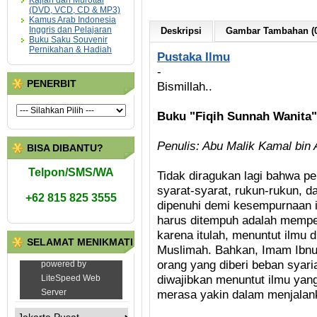
Kajian dan Murottal
(DVD, VCD, CD & MP3)
Kamus Arab Indonesia
Inggris dan Pelajaran
Deskripsi
Gambar Tambahan (0
Buku Saku Souvenir
Pernikahan & Hadiah
Pustaka Ilmu
-
PENERBIT
Bismillah..
Buku "Fiqih Sunnah Wanita"
Penulis: Abu Malik Kamal bin
BISA DIBANTU?
Telpon/SMS/WA
Tidak diragukan lagi bahwa pe
syarat-syarat, rukun-rukun, 
+62 815 825 3555
dipenuhi demi kesempurnaan i
harus ditempuh adalah mempel
karena itulah, menuntut ilmu
SELAMAT MENIKMATI
Muslimah. Bahkan, Imam Ibnul
orang yang diberi beban syari
diwajibkan menuntut ilmu yan
merasa yakin dalam menjalan