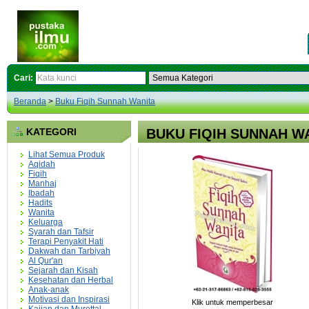
Cari:
Beranda
>
Buku Fiqih Sunnah Wanita
KATEGORI
BUKU FIQIH SUNNAH W
Lihat Semua Produk
Aqidah
Fiqih
Manhaj
Ibadah
Hadits
Wanita
Keluarga
Syarah dan Tafsir
Terapi Penyakit Hati
Dakwah dan Tarbiyah
Al Qur'an
Sejarah dan Kisah
Kesehatan dan Herbal
Anak-anak
Motivasi dan Inspirasi
Klik untuk memperbesar