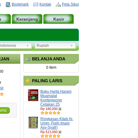
s
Bookmark
Kontak
Peta Situs
n
Keranjang
Kasir
ndonesia
Rupiah
RJAN
BELANJA ANDA
0 item
00
PALING LARIS
r
il
Buku Harta Haram
Muamalat
Kontemporer
Cetakan 25
Rp 180,000
jang
Ringkasan Kitab Al-
Umm, Fiqih Imam
Asy-Syafi'i
Rp 513,000