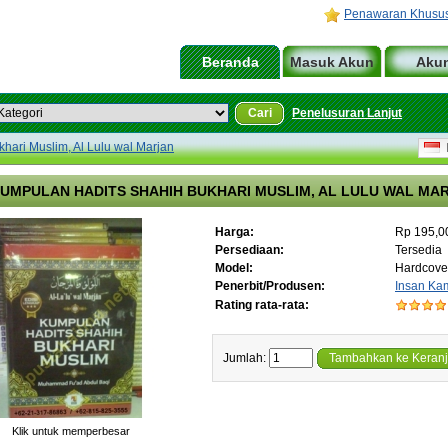
Penawaran Khusu
Beranda
Masuk Akun
Aku
Cari
Penelusuran Lanjut
ari Muslim, Al Lulu wal Marjan
I
UMPULAN HADITS SHAHIH BUKHARI MUSLIM, AL LULU WAL MA
Harga:
Rp 195,0
Persediaan:
Tersedia
Model:
Hardcove
Penerbit/Produsen:
Insan Kam
Rating rata-rata:
Jumlah:
Tambahkan ke Keran
Klik untuk memperbesar