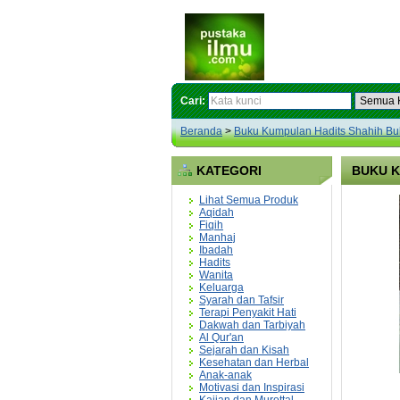
Cari:
Beranda
>
Buku Kumpulan Hadits Shahih Bukh
KATEGORI
BUKU K
Lihat Semua Produk
Aqidah
Fiqih
Manhaj
Ibadah
Hadits
Wanita
Keluarga
Syarah dan Tafsir
Terapi Penyakit Hati
Dakwah dan Tarbiyah
Al Qur'an
Sejarah dan Kisah
Kesehatan dan Herbal
Anak-anak
Motivasi dan Inspirasi