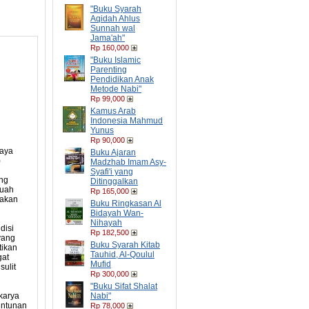
"Buku Syarah
Aqidah Ahlus
Sunnah wal
Jama'ah"
Rp 160,000
"Buku Islamic
Parenting
Pendidikan Anak
Metode Nabi"
Rp 99,000
Kamus Arab
Indonesia Mahmud
Yunus
Rp 90,000
caya
Buku Ajaran
)
Madzhab Imam Asy-
Syafi'i yang
ng
Ditinggalkan
buah
Rp 165,000
pakan
Buku Ringkasan Al
Bidayah Wan-
Nihayah
disi
Rp 182,500
yang
Buku Syarah Kitab
tikan
Tauhid, Al-Qoulul
gat
Mufid
ulit
Rp 300,000
"Buku Sifat Shalat
Nabi"
karya
untunan
Rp 78,000