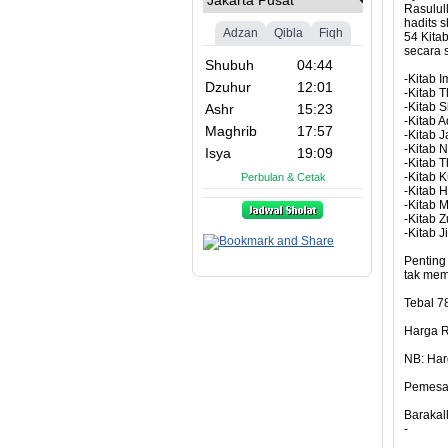
Rasulull
hadits 
54 Kita
secara 
-Kitab 
-Kitab 
-Kitab S
-Kitab 
-Kitab 
-Kitab 
-Kitab T
-Kitab 
-Kitab 
-Kitab 
-Kitab 
-Kitab J
Penting
tak mem
Tebal 7
Harga R
NB: Har
Pemesa
Barakal
-