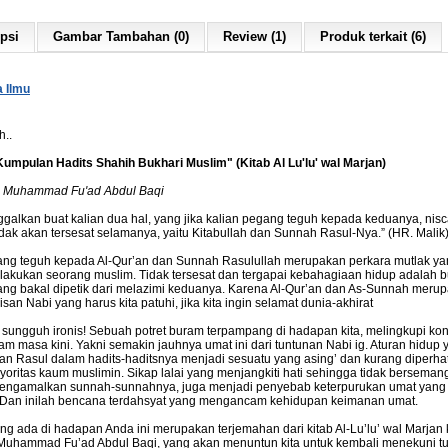
psi
Gambar Tambahan (0)
Review (1)
Produk terkait (6)
 Ilmu
h..
umpulan Hadits Shahih Bukhari Muslim" (Kitab Al Lu'lu' wal Marjan)
: Muhammad Fu'ad Abdul Baqi
nggalkan buat kalian dua hal, yang jika kalian pegang teguh kepada keduanya, nis
tidak akan tersesat selamanya, yaitu Kitabullah dan Sunnah Rasul-Nya.” (HR. Malik
ng teguh kepada Al-Qur’an dan Sunnah Rasulullah merupakan perkara mutlak ya
ilakukan seorang muslim. Tidak tersesat dan tergapai kebahagiaan hidup adalah 
ang bakal dipetik dari melazimi keduanya. Karena Al-Qur’an dan As-Sunnah meru
san Nabi yang harus kita patuhi, jika kita ingin selamat dunia-akhirat
sungguh ironis! Sebuah potret buram terpampang di hadapan kita, melingkupi kon
lam masa kini. Yakni semakin jauhnya umat ini dari tuntunan Nabi ig. Aturan hidup 
kan Rasul dalam hadits-haditsnya menjadi sesuatu yang asing’ dan kurang diperha
yoritas kaum muslimin. Sikap lalai yang menjangkiti hati sehingga tidak berseman
engamalkan sunnah-sunnahnya, juga menjadi penyebab keterpurukan umat yang s
. Dan inilah bencana terdahsyat yang mengancam kehidupan keimanan umat.
ng ada di hadapan Anda ini merupakan terjemahan dari kitab Al-Lu’lu’ wal Marjan 
Muhammad Fu’ad Abdul Baqi, yang akan menuntun kita untuk kembali menekuni t