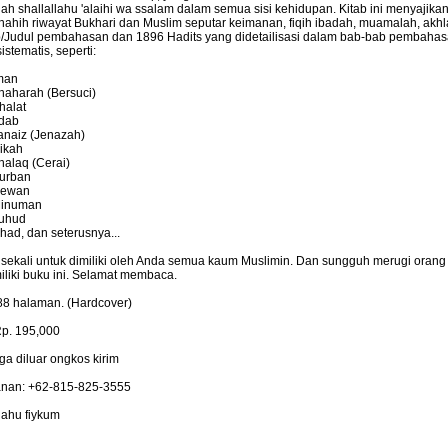
ah shallallahu 'alaihi wa ssalam dalam semua sisi kehidupan. Kitab ini menyajikan
shahih riwayat Bukhari dan Muslim seputar keimanan, fiqih ibadah, muamalah, akhla
b/Judul pembahasan
dan 1896 Hadits yang didetailisasi dalam bab-bab pembaha
sistematis
, seperti:
Iman
Thaharah (Bersuci)
halat
Adab
Janaiz (Jenazah)
Nikah
halaq (Cerai)
Kurban
Hewan
Minuman
Zuhud
ihad, dan seterusnya...
 sekali untuk dimiliki oleh Anda semua kaum Muslimin. Dan sungguh merugi orang
iliki buku ini. Selamat membaca.
88 halaman. (Hardcover)
p. 195,000
ga diluar ongkos kirim
nan: +62-815-825-3555
lahu fiykum