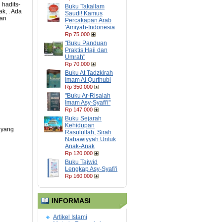
 hadits-
Buku Takallam
k, . Ada
Saudi! Kamus
san
Percakapan Arab
'Amiyah-Indonesia
Rp 75,000
"Buku Panduan
Praktis Haji dan
Umrah"
Rp 70,000
Buku At Tadzkirah
Imam Al Qurthubi
Rp 350,000
"Buku Ar-Risalah
Imam Asy-Syafi'i"
Rp 147,000
Buku Sejarah
Kehidupan
 yang
Rasulullah, Sirah
Nabawiyyah Untuk
Anak-Anak
Rp 120,000
Buku Tajwid
Lengkap Asy-Syafi'i
Rp 160,000
INFORMASI
Artikel Islami