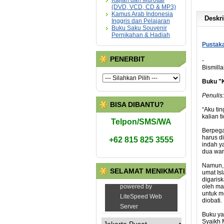
Kajian dan Murottal
(DVD, VCD, CD & MP3)
Kamus Arab Indonesia
Deskri
Inggris dan Pelajaran
Buku Saku Souvenir
Pernikahan & Hadiah
Pustaka
PENERBIT
-
Bismilla
Buku "K
Penulis
BISA DIBANTU?
“Aku ti
kalian 
Telpon/SMS/WA
Berpega
harus d
+62 815 825 3555
indah y
dua wari
Namun, 
SELAMAT MENIKMATI
umat Is
digaris
oleh ma
untuk m
diobati
Buku ya
Syaikh 