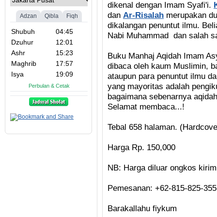
dikenal dengan Imam Syafi'i.
dan
Ar-Risalah
merupakan dua
dikalangan penuntut ilmu. Bel
Nabi Muhammad
dan salah s
Buku Manhaj Aqidah Imam Asy-S
dibaca oleh kaum Muslimin, ba
ataupun para penuntut ilmu dan
yang mayoritas adalah pengiku
bagaimana sebenarnya aqidah
Selamat membaca...!
Tebal 658 halaman. (Hardcove
Harga Rp. 150,000
NB: Harga diluar ongkos kirim
Pemesanan: +62-815-825-355
Barakallahu fiykum