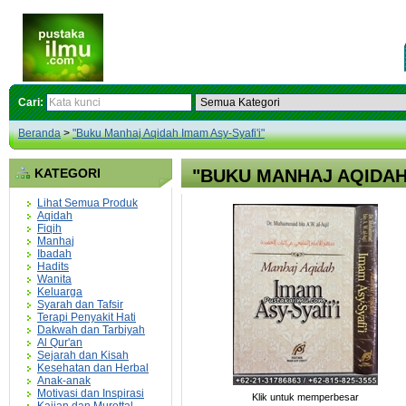
Cari:
Beranda
>
"Buku Manhaj Aqidah Imam Asy-Syafi'i"
KATEGORI
"BUKU MANHAJ AQIDAH 
Lihat Semua Produk
Aqidah
Fiqih
Manhaj
Ibadah
Hadits
Wanita
Keluarga
Syarah dan Tafsir
Terapi Penyakit Hati
Dakwah dan Tarbiyah
Al Qur'an
Sejarah dan Kisah
Kesehatan dan Herbal
Anak-anak
Motivasi dan Inspirasi
Klik untuk memperbesar