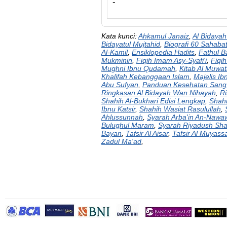
-
Kata kunci:
Ahkamul Janaiz
,
Al Bidayah
Bidayatul Mujtahid
,
Biografi 60 Sahaba
Al-Kamil
,
Ensiklopedia Hadits
,
Fathul B
Mukminin
,
Fiqih Imam Asy-Syafi'i
,
Fiqi
Mughni Ibnu Qudamah
,
Kitab Al Muwat
Khalifah Kebanggaan Islam
,
Majelis Ib
Abu Sufyan
,
Panduan Kesehatan Sang 
Ringkasan Al Bidayah Wan Nihayah
,
R
Shahih Al-Bukhari Edisi Lengkap
,
Shahi
Ibnu Katsir
,
Shahih Wasiat Rasulullah
,
Ahlussunnah
,
Syarah Arba'in An-Nawa
Bulughul Maram
,
Syarah Riyadush Shal
Bayan
,
Tafsir Al Aisar
,
Tafsir Al Muyass
Zadul Ma'ad
,