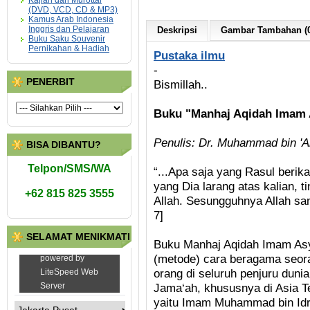
Kajian dan Murottal
(DVD, VCD, CD & MP3)
Kamus Arab Indonesia
Inggris dan Pelajaran
Deskripsi
Gambar Tambahan (0
Buku Saku Souvenir
Pernikahan & Hadiah
Pustaka ilmu
-
PENERBIT
Bismillah..
Buku "Manhaj Aqidah Imam A
Penulis: Dr. Muhammad bin 'A
BISA DIBANTU?
Telpon/SMS/WA
“...Apa saja yang Rasul berika
yang Dia larang atas kalian, 
+62 815 825 3555
Allah. Sesungguhnya Allah sa
7]
SELAMAT MENIKMATI
Buku Manhaj Aqidah Imam Asy
(metode) cara beragama seora
orang di seluruh penjuru duni
Jama‘ah, khususnya di Asia T
yaitu Imam Muhammad bin Idris