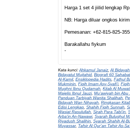
Harga 1 set 4 jiilid lengkap R
NB: Harga diluar ongkos kirim
Pemesanan: +62-815-825-355
Barakallahu fiykum
-
Kata kunci:
Ahkamul Janaiz
,
Al Bidayah
Bidayatul Mujtahid
,
Biografi 60 Sahaba
Al-Kamil
,
Ensiklopedia Hadits
,
Fathul B
Mukminin
,
Fiqih Imam Asy-Syafi'i
,
Fiqi
Mughni Ibnu Qudamah
,
Kitab Al Muwat
Majelis Ibnul Jauzi
,
Mu'awiyah bin Abu
Panduan Tarbiyah Wanita Shalihah
,
Pe
Bidayah Wan Nihayah
,
Ringkasan Kita
Edisi Lengkap
,
Shahih Fiqih Sunnah
,
S
Wasiat Rasulullah
,
Sirah Para Tabi'in
,
Arba'in An-Nawawi
,
Syarah Bulughul 
Riyadush Shalihin
,
Syarah Shahih Al-B
Muyassar
,
Tafsir Al Qur'an Tafsir As-Sa