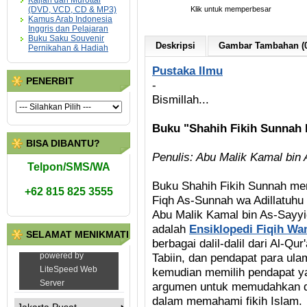
Kajian dan Murottal
(DVD, VCD, CD & MP3)
Klik untuk memperbesar
Kamus Arab Indonesia
Inggris dan Pelajaran
Buku Saku Souvenir
Deskripsi
Gambar Tambahan (0
Pernikahan & Hadiah
Pustaka Ilmu
PENERBIT
-
Bismillah...
Buku "Shahih Fikih Sunnah
BISA DIBANTU?
Penulis: Abu Malik Kamal bin
Telpon/SMS/WA
Buku Shahih Fikih Sunnah mer
+62 815 825 3555
Fiqh As-Sunnah wa Adillatuh
Abu Malik Kamal bin As-Sayyid
adalah
Ensiklopedi Fiqih Wa
SELAMAT MENIKMATI
berbagai dalil-dalil dari Al-Q
Tabiin, dan pendapat para ul
kemudian memilih pendapat yan
argumen untuk memudahkan 
dalam memahami fikih Islam.