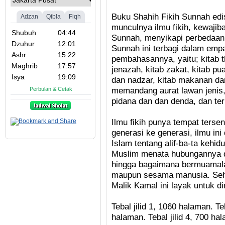
Buku Shahih Fikih Sunnah edisi
munculnya ilmu fikih, kewaji
Sunnah, menyikapi perbedaan 
Sunnah ini terbagi dalam empat 
pembahasannya, yaitu; kitab th
jenazah, kitab zakat, kitab pu
dan nadzar, kitab makanan da
memandang aurat lawan jenis, 
pidana dan dan denda, dan terk
Ilmu fikih punya tempat terse
generasi ke generasi, ilmu in
Islam tentang alif-ba-ta kehi
Muslim menata hubungannya d
hingga bagaimana bermuamal
maupun sesama manusia. Sehi
Malik Kamal ini layak untuk d
Tebal jilid 1, 1060 halaman. Teb
halaman. Tebal jilid 4, 700 ha