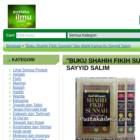
Cari:
Beranda
>
"Buku Shahih Fikih Sunnah" Abu Malik Kamal As-Sayyid Salim
KATEGORI
"BUKU SHAHIH FIKIH S
SAYYID SALIM
Lihat Semua Produk
Aqidah
Fiqih
Manhaj
Ibadah
Hadits
Wanita
Keluarga
Syarah dan Tafsir
Terapi Penyakit Hati
Dakwah dan Tarbiyah
Al Qur'an
Sejarah dan Kisah
Kesehatan dan Herbal
Anak-anak
Motivasi dan Inspirasi