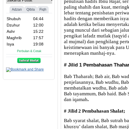
penulisan hadits Ibnu Hajar, se
paling shahih dan kuat, mering
lebar tentang penisbatan periwa
hadits dengan memberikan isyar
adalah ketika beliau menyerta
yang muncul dari sebagian jalur
pengikat lafadz mutlak (taqyid a
al mujmal) dan penghilang perte
keistimewaan ini banyak para 
menerapkan manhaj-nya.
# Jilid 1 Pembahasan Thahar
Bab Thaharah; Bab air, Bab wad
penjelasannya, Bab wudhu, Bab
membatalkan wudhu, Bab adab 
Bab tayammum, Bab haid
. Bab 
dan iqamah
.
# Jilid 2 Pembahasan Shalat;
Bab syarat shalat, Bab sutrah b
khusyu’ dalam shalat, Bab masji