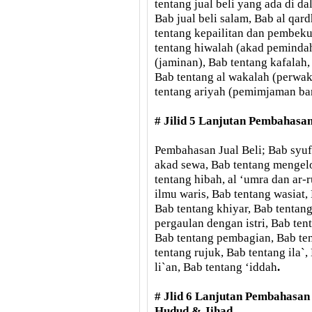
tentang jual beli yang ada di d
Bab jual beli salam, Bab al qar
tentang kepailitan dan pembeku
tentang hiwalah (akad peminda
(jaminan), Bab tentang kafalah,
Bab tentang al wakalah (perwaki
tentang ariyah (pemimjaman ba
# Jilid 5 Lanjutan Pembahasa
Pembahasan Jual Beli; Bab syuf
akad sewa, Bab tentang mengelo
tentang hibah, al ‘umra dan ar-
ilmu waris, Bab tentang wasiat, 
Bab tentang khiyar, Bab tentang
pergaulan dengan istri, Bab ten
Bab tentang pembagian, Bab ten
tentang rujuk, Bab tentang ila`
li`an, Bab tentang ‘iddah
.
# Jlid 6 Lanjutan Pembahasan
Hudud & Jihad