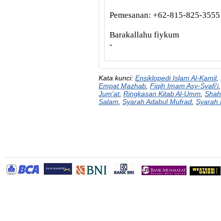
Pemesanan: +62-815-825-3555
Barakallahu fiykum
-
Kata kunci:
Ensiklopedi Islam Al-Kamil
,
Empat Mazhab
,
Fiqih Imam Asy-Syafi'i
Jum'at
,
Ringkasan Kitab Al-Umm
,
Shahi
Salam
,
Syarah Adabul Mufrad
,
Syarah 