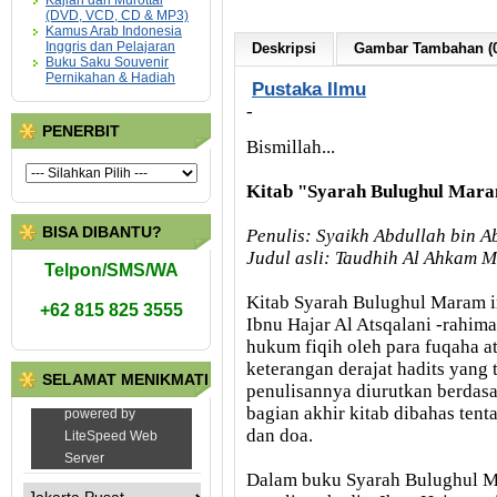
Kajian dan Murottal
(DVD, VCD, CD & MP3)
Kamus Arab Indonesia
Inggris dan Pelajaran
Deskripsi
Gambar Tambahan (0
Buku Saku Souvenir
Pernikahan & Hadiah
Pustaka Ilmu
-
PENERBIT
Bismillah...
Kitab "Syarah Bulughul Mar
BISA DIBANTU?
Penulis: Syaikh Abdullah bin 
Judul asli: Taudhih Al Ahkam 
Telpon/SMS/WA
Kitab Syarah Bulughul Maram i
+62 815 825 3555
Ibnu Hajar Al Atsqalani -rahim
hukum fiqih oleh para fuqaha ata
keterangan derajat hadits yang
SELAMAT MENIKMATI
penulisannya diurutkan berdasa
bagian akhir kitab dibahas tent
dan doa.
Dalam buku Syarah Bulughul M