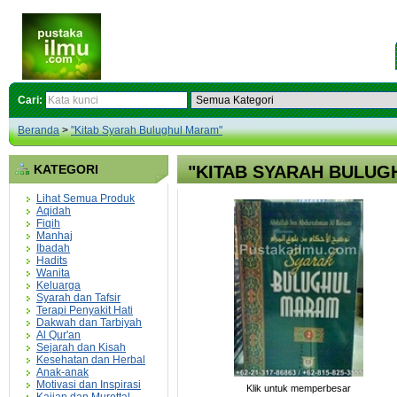
Cari:
Beranda
>
"Kitab Syarah Bulughul Maram"
KATEGORI
"KITAB SYARAH BULUG
Lihat Semua Produk
Aqidah
Fiqih
Manhaj
Ibadah
Hadits
Wanita
Keluarga
Syarah dan Tafsir
Terapi Penyakit Hati
Dakwah dan Tarbiyah
Al Qur'an
Sejarah dan Kisah
Kesehatan dan Herbal
Anak-anak
Motivasi dan Inspirasi
Klik untuk memperbesar