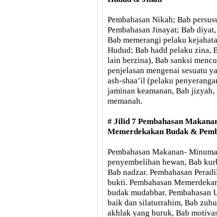
Pembahasan Nikah; Bab persus
Pembahasan Jinayat; Bab diyat
Bab memerangi pelaku kejahata
Hudud; Bab hadd pelaku zina, 
lain berzina), Bab sanksi men
penjelasan mengenai sesuatu y
ash-shaa’il (pelaku penyeranga
jaminan keamanan, Bab jizyah, 
.
memanah
# Jilid 7 Pembahasan Makana
Memerdekakan Budak & Pem
Pembahasan Makanan- Minuman
penyembelihan hewan, Bab kur
Bab nadzar
. Pembahasan Peradi
bukti.
Pembahasan Memerdekan
budak mudabbar
. Pembahasan 
baik dan silaturrahim, Bab zuh
akhlak yang buruk, Bab motivas